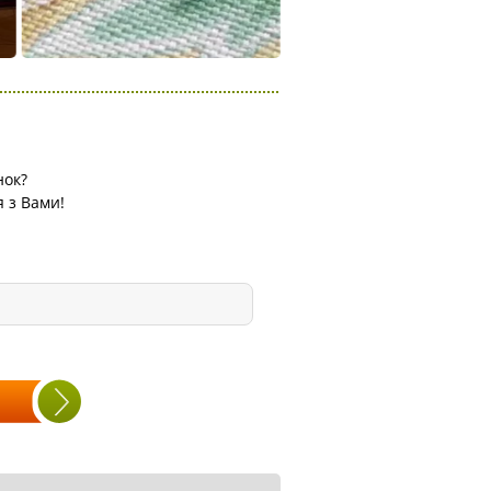
нок?
я з Вами!