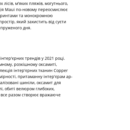
лісів, м'яких пляжів, могутнього,
кція Maui по-новому переосмислює
 принтами та монохромною
остір, який захистить від суєти
апруженого дня.
нтер'єрних трендів у 2021 році.
емному, розкішному оксамиті,
лекція інтер'єрних тканин Copper
ірності, притаманну інтер'єрам ар-
талізовані шиніли, оксамит для
і, обиті велюром глибоких,
- все разом створює вражаюче