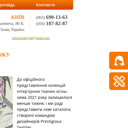
дповідь
Контакти
КИЇВ
690-13-63
(063)
187-82-87
алевича, 86-Б,
(050)
Палац Україна
redcat.kateryna@gmail.com
ОКУ
До офіційного
представлення колекцій
інтер'єрних тканин осінь-
зима 2021 року залишилося
менше тижня, і ми раді
представити нові каталоги,
створені командою
дизайнерів Prestigious
Textiles.