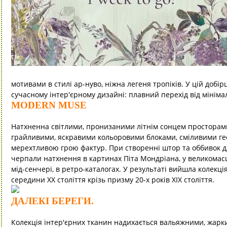
мотивами в стилі ар-нуво, ніжна легеня тропіків. У цій добір
сучасному інтер'єрному дизайні: плавний перехід від мінімал
MODERN MUSE
Натхненна світлими, пронизаними літнім сонцем простора
грайливими, яскравими кольоровими блоками, сміливими г
мерехтливою грою фактур. При створенні штор та оббивок 
черпали натхнення в картинах Піта Мондріана, у великомас
мід-сенчері, в ретро-каталогах. У результаті вийшла колекц
середини ХХ століття крізь призму 20-х років XIX століття.
ДАЛЕКІ БЕРЕГИ.
Колекція інтер'єрних тканин надихається вальяжними, жарк