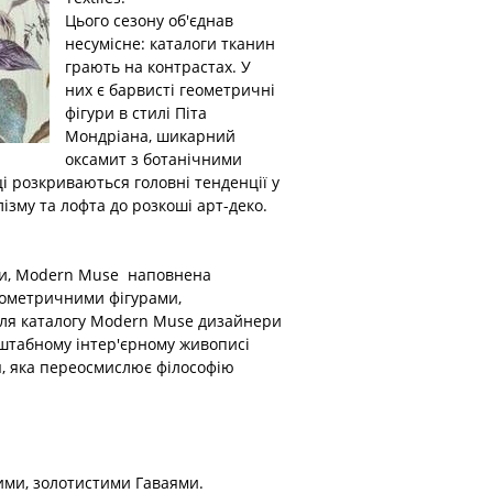
Цього сезону об'єднав
несумісне: каталоги тканин
грають на контрастах. У
них є барвисті геометричні
фігури в стилі Піта
Мондріана, шикарний
оксамит з ботанічними
ці розкриваються головні тенденції у
ізму та лофта до розкоші арт-деко.
ми, Modern Muse наповнена
еометричними фігурами,
для каталогу Modern Muse дизайнери
штабному інтер'єрному живописі
ія, яка переосмислює філософію
ими, золотистими Гаваями.