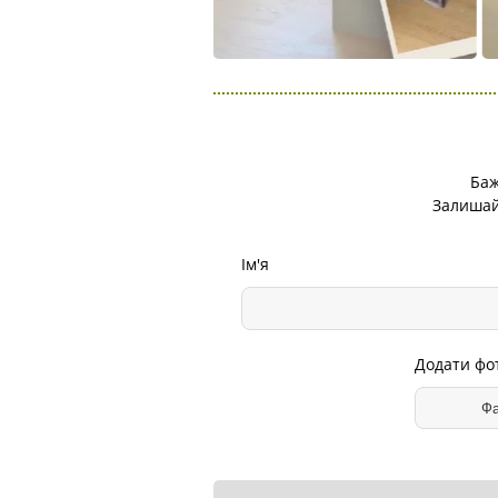
Баж
Залишайт
Ім'я
Додати фото
Фа