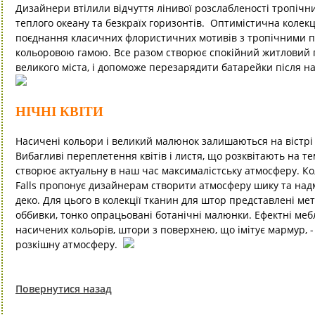
Дизайнери втілили відчуття лінивої розслабленості тропічних 
теплого океану та безкраїх горизонтів. Оптимістична коле
поєднання класичних флористичних мотивів з тропічними
кольоровою гамою. Все разом створює спокійний житловий пр
великого міста, і допоможе перезарядити батарейки після н
НІЧНІ КВІТИ
Насичені кольори і великий малюнок залишаються на вістрі і
Вибагливі переплетення квітів і листя, що розквітають на т
створює актуальну в наш час максималістську атмосферу. Ко
Falls пропонує дизайнерам створити атмосферу шику та надм
деко. Для цього в колекції тканин для штор представлені ме
оббивки, тонко опрацьовані ботанічні малюнки. Ефектні мебл
насичених кольорів, штори з поверхнею, що імітує мармур, 
розкішну атмосферу.
Повернутися назад