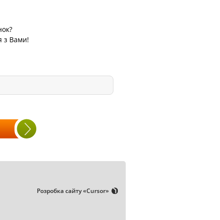
нок?
я з Вами!
Розробка сайту
«Cursor»