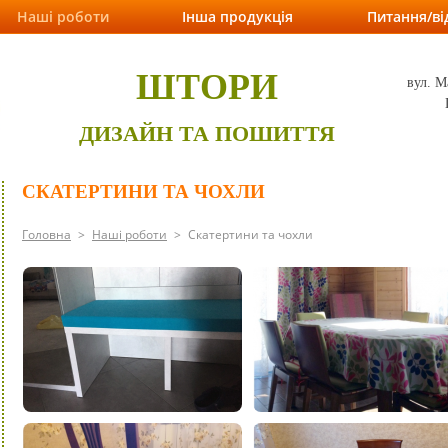
Наші роботи
Інша продукція
Питання/ві
ШТОРИ
вул. М
ДИЗАЙН ТА ПОШИТТЯ
СКАТЕРТИНИ ТА ЧОХЛИ
Головна
>
Наші роботи
>
Скатертини та чохли