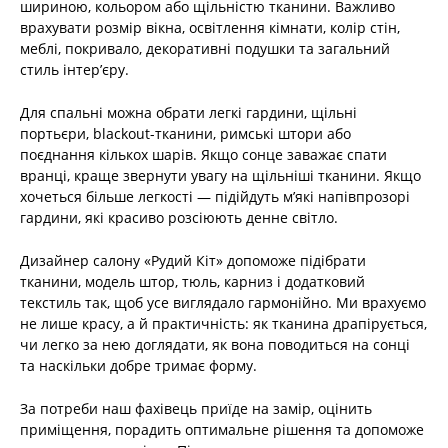
шириною, кольором або щільністю тканини. Важливо
врахувати розмір вікна, освітлення кімнати, колір стін,
меблі, покривало, декоративні подушки та загальний
стиль інтер’єру.
Для спальні можна обрати легкі гардини, щільні
портьєри, blackout-тканини, римські штори або
поєднання кількох шарів. Якщо сонце заважає спати
вранці, краще звернути увагу на щільніші тканини. Якщо
хочеться більше легкості — підійдуть м’які напівпрозорі
гардини, які красиво розсіюють денне світло.
Дизайнер салону «Рудий Кіт» допоможе підібрати
тканини, модель штор, тюль, карниз і додатковий
текстиль так, щоб усе виглядало гармонійно. Ми врахуємо
не лише красу, а й практичність: як тканина драпірується,
чи легко за нею доглядати, як вона поводиться на сонці
та наскільки добре тримає форму.
За потреби наш фахівець приїде на замір, оцінить
приміщення, порадить оптимальне рішення та допоможе