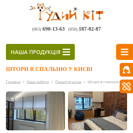
690-13-63
187-82-87
(063)
(050)
НАША ПРОДУКЦІЯ
ШТОРИ В СПАЛЬНЮ У КИЄВІ
Головна
>
Наші роботи
>
Пошиття штор
>
Штори в спальню