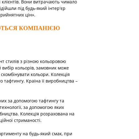
і клієнтів. Вони витрачають чимало
підійшли під будь-який інтер'єр
прийнятних цін».
ЮТЬСЯ КОМПАНІЄЮ
нт стилів з різною кольоровою
 вибір кольорів, замовник може
ь скомбінувати кольори. Колекція
о тафтингу. Країна її виробництва –
них за допомогою тафтингу та
технології, за допомогою яких
обництва. Колекція розрахована на
ційної стриманості.
ортименту на будь-який смак, при