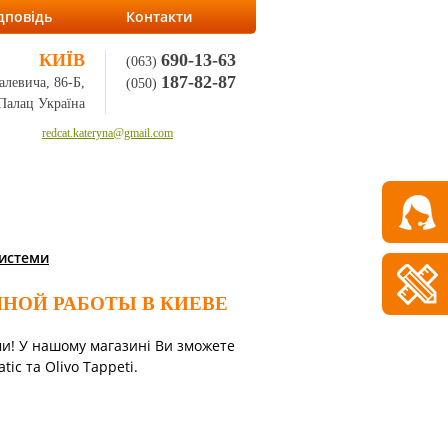
дповідь
Контакти
КИЇВ
690-13-63
(063)
187-82-87
алевича, 86-Б,
(050)
Палац Україна
redcat.kateryna@gmail.com
системи
НОЙ РАБОТЫ В КИЕВЕ
ми! У нашому магазині Ви зможете
ic та Olivo Tappeti.