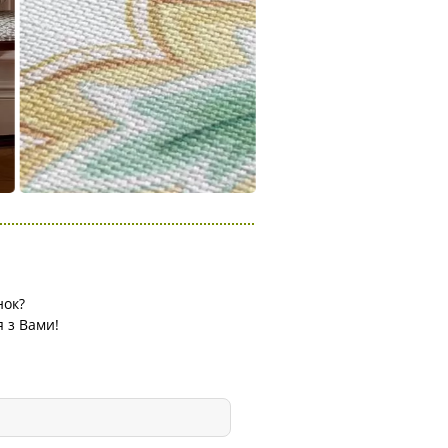
нок?
я з Вами!