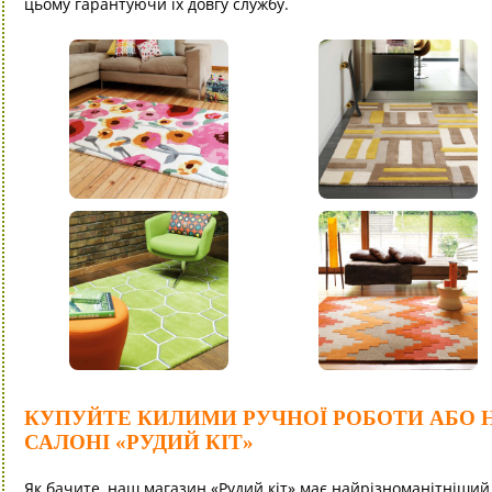
цьому гарантуючи їх довгу службу.
КУПУЙТЕ КИЛИМИ РУЧНОЇ РОБОТИ АБО 
САЛОНІ «РУДИЙ КІТ»
Як бачите, наш магазин «Рудий кіт» має найрізноманітніший