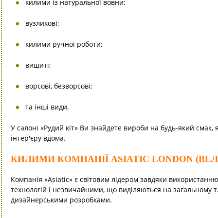
килими із натуральної вовни;
вузликові;
килими ручної роботи;
вишиті;
ворсові, безворсові;
та інші види.
У салоні «Рудий кіт» Ви знайдете вироби на будь-який смак, 
інтер'єру вдома.
КИЛИМИ КОМПАНІЇ ASIATIC LONDON (ВЕ
Компанія «Asiatic» є світовим лідером завдяки використанн
технологій і незвичайними, що виділяються на загальному т
дизайнерськими розробками.