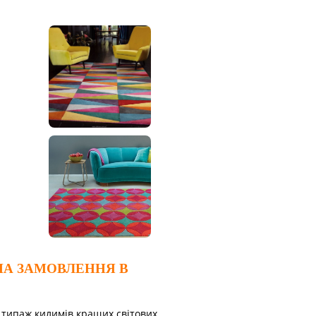
НА ЗАМОВЛЕННЯ В
 типаж килимів кращих світових