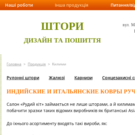
Наші роботи
Інша продукція
Питання/ві
ШТОРИ
вул. М
ДИЗАЙН ТА ПОШИТТЯ
Головна
>
Продукція
>
Килими
Рулонні штори
Жалюзі
Карнизи
Сонцезахисні 
ИНДИЙСКИЕ И ИТАЛЬЯНСКИЕ КОВРЫ РУЧ
Салон «Рудий кіт» займається не лише шторами, а й килима
побачити зразки таких відомих виробників як британські Asiat
До їхнього асортименту входять такі вироби, як: