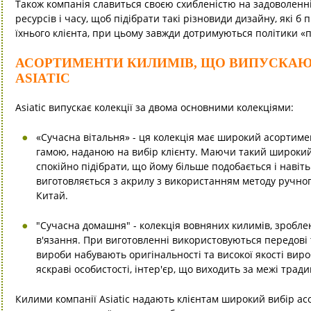
Також компанія славиться своєю схибленістю на задоволенн
ресурсів і часу, щоб підібрати такі різновиди дизайну, які б 
їхнього клієнта, при цьому завжди дотримуються політики «
АСОРТИМЕНТИ КИЛИМІВ, ЩО ВИПУСКА
ASIATIC
Asiatic випускає колекції за двома основними колекціями:
«Сучасна вітальня» - ця колекція має широкий асортиме
гамою, наданою на вибір клієнту. Маючи такий широкий
спокійно підібрати, що йому більше подобається і навіт
виготовляється з акрилу з використанням методу ручног
Китай.
"Сучасна домашня" - колекція вовняних килимів, зробле
в'язання. При виготовленні використовуються передові 
вироби набувають оригінальності та високої якості вир
яскраві особистості, інтер'єр, що виходить за межі тради
Килими компанії Asiatic надають клієнтам широкий вибір ас