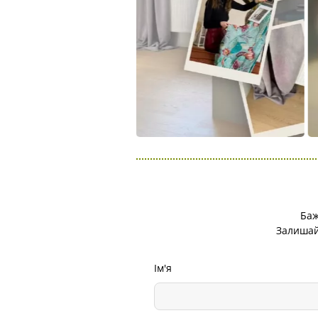
Баж
Залишайт
Ім'я